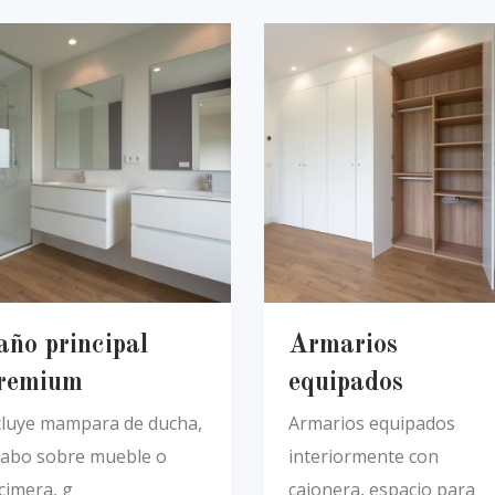
año principal
Armarios
remium
equipados
cluye mampara de ducha,
Armarios equipados
vabo sobre mueble o
interiormente con
cimera, g
cajonera, espacio para