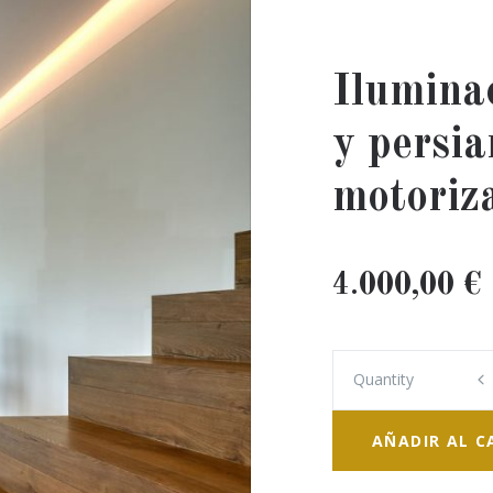
Ilumina
y persia
motoriz
4.000,00
€
Quantity
Quantity
AÑADIR AL C