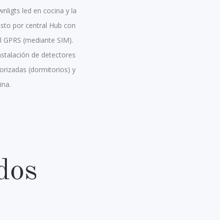
ligts led en cocina y la
esto por central Hub con
l GPRS (mediante SIM).
nstalación de detectores
torizadas (dormitorios) y
ina.
dos