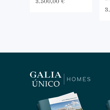
3.500,00
€
3