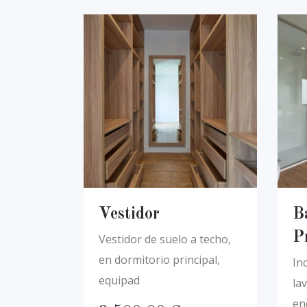
Vestidor
B
P
Vestidor de suelo a techo,
en dormitorio principal,
In
equipad
la
en