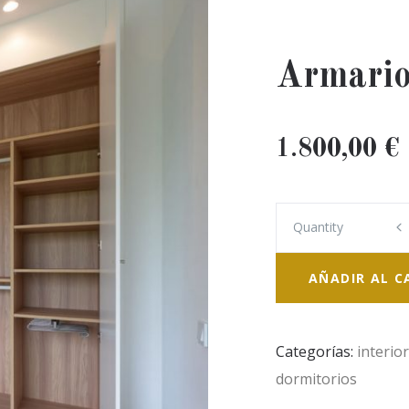
Armario
1.800,00
€
Quantity
Quantity
AÑADIR AL C
Categorías:
interio
dormitorios