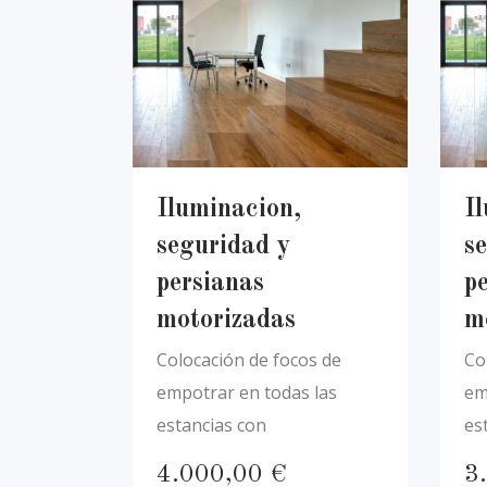
Iluminacion,
I
seguridad y
s
persianas
p
motorizadas
m
Colocación de focos de
Co
empotrar en todas las
em
estancias con
es
4.000,00
€
3