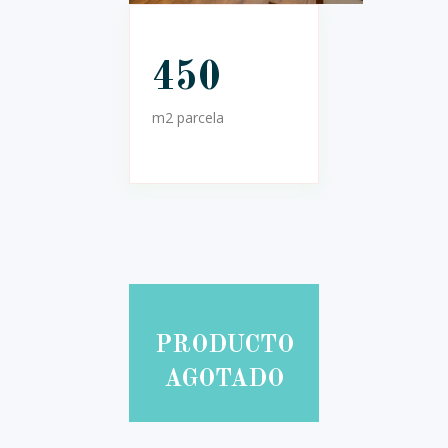
450
190
za
m2 parcela
m2 constr.
PRODUCTO
AGOTADO