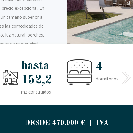
 precio excepcional. En
e un tamaño superior a
das las comodidades de
, luz natural, porches,
des de primer nivel.
hasta
4
152,2
dormitorios
m2 construidos
DESDE 470.000 € + IVA