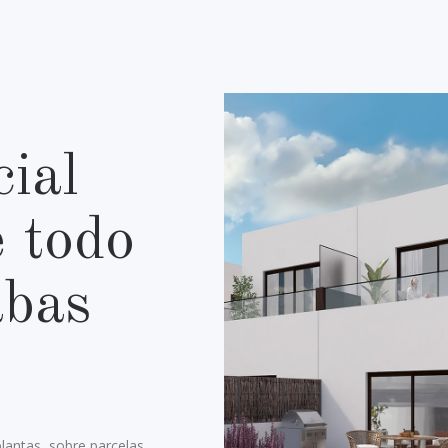
cial
 todo
abas
plantas, sobre parcelas