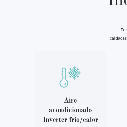
In
Tod
calidade
Aire
acondicionado
Inverter frío/calor