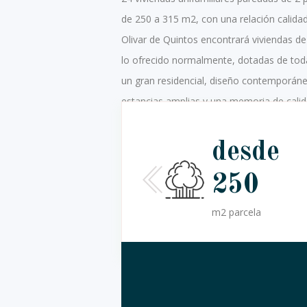
de 250 a 315 m2, con una relación calidad
Olivar de Quintos encontrará viviendas d
lo ofrecido normalmente, dotadas de to
un gran residencial, diseño contemporáneo
estancias amplias y una memoria de calida
1
desde
250
Terraza 1ª
planta
m2 parcela