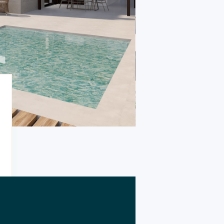
3
1
baños
lavadero