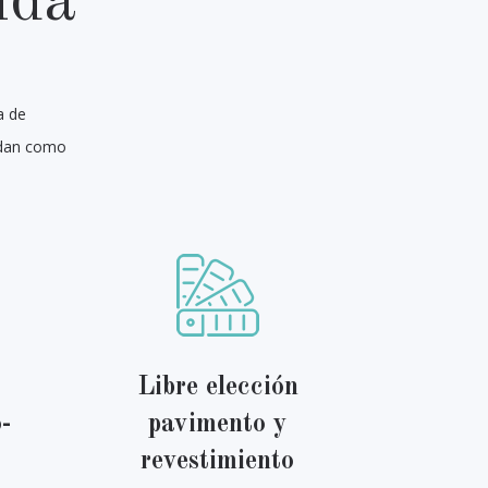
nda
a de
 dan como
Libre elección
-
pavimento y
revestimiento