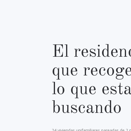
El residen
que recoge
lo que est
buscando
24 viviendas unifamiliares pareadas de 2 