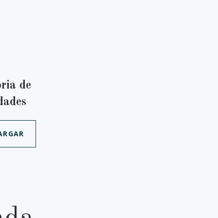
ria de
dades
ARGAR