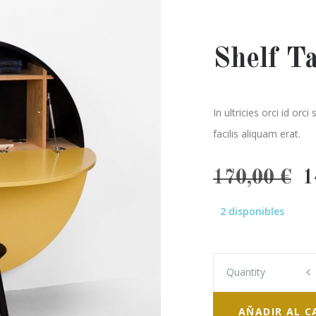
Shelf T
In ultricies orci id orc
facilis aliquam erat.
E
170,00
€
1
p
2 disponibles
o
e
1
Quantity
Quantity
AÑADIR AL C