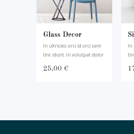
Glass Decor
S
In ultricies orci id orci sem
In 
tinc idunt. In volutpat dolor
tin
25,00
€
1