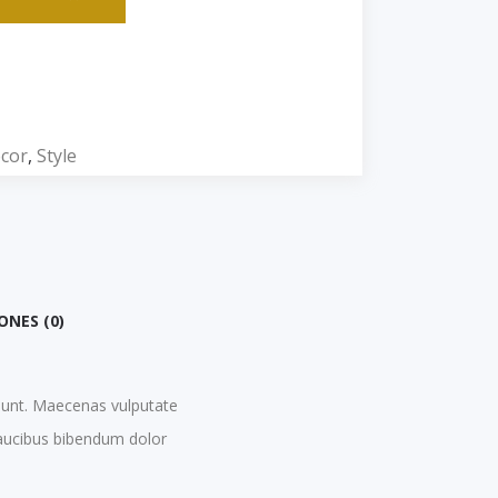
cor
,
Style
NES (0)
dunt. Maecenas vulputate
faucibus bibendum dolor