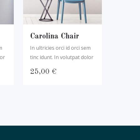
Carolina Chair
em
In ultricies orci id orci sem
lor
tinc idunt. In volutpat dolor
El
25,00
€
precio
actual
es:
.
59,00 €.