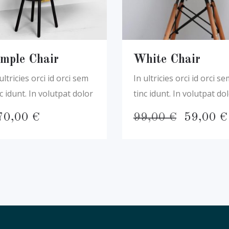
imple Chair
White Chair
ultricies orci id orci sem
In ultricies orci id orci s
c idunt. In volutpat dolor
tinc idunt. In volutpat do
El
70,00
€
99,00
€
59,00
€
precio
original
era:
99,00 €