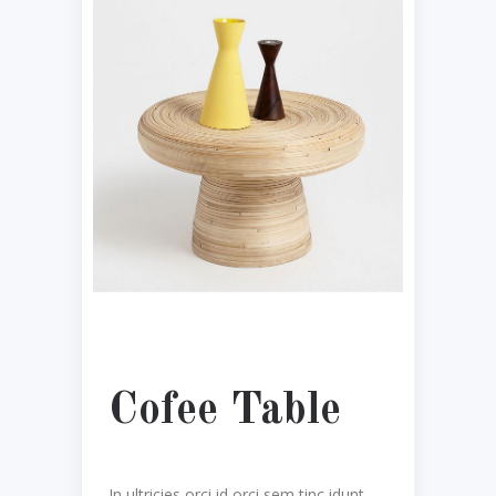
Cofee Table
In ultricies orci id orci sem tinc idunt.