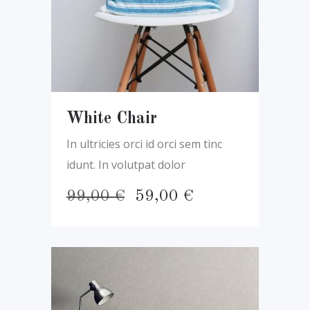
White Chair
In ultricies orci id orci sem tinc
idunt. In volutpat dolor
El
El
99,00
€
59,00
€
precio
precio
original
actual
era:
es:
99,00 €.
59,00 €.