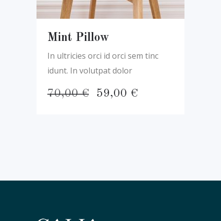
Mint Pillow
In ultricies orci id orci sem tinc
idunt. In volutpat dolor
El
El
70,00
€
59,00
€
precio
precio
original
actual
era:
es:
70,00 €.
59,00 €.